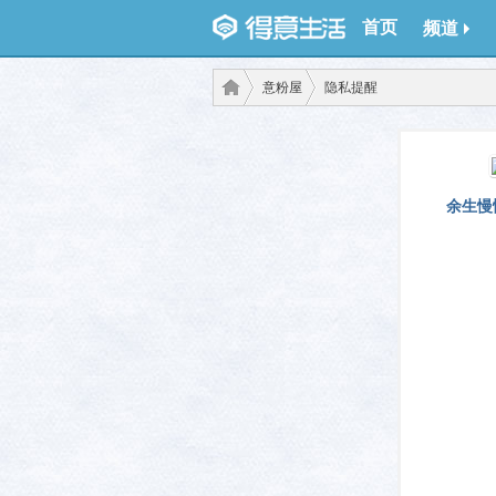
首页
频道
意粉屋
隐私提醒
得意
›
›
余生慢
生