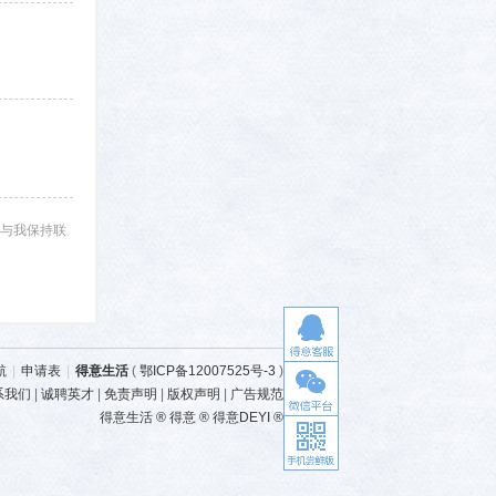
与我保持联
航
|
申请表
|
得意生活
(
鄂ICP备12007525号-3
)
系我们
|
诚聘英才
|
免责声明
|
版权声明
|
广告规范
得意生活 ® 得意 ® 得意DEYI ®