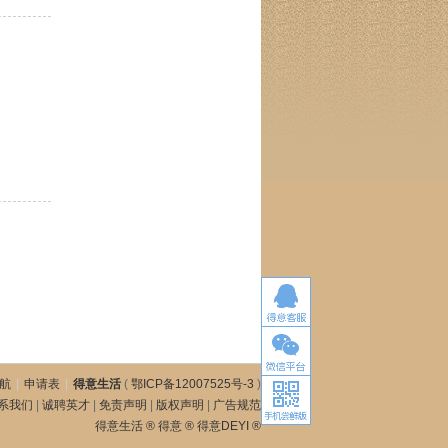
航
|
申请表
|
得意生活
(
鄂ICP备12007525号-3
)
系我们
|
诚聘英才
|
免责声明
|
版权声明
|
广告规范
得意生活 ® 得意 ® 得意DEYI ®