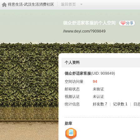
得意生活-武汉生活消费社区
返回首页
德众舒适家客服的个人空间
分享
//www.deyi.com/?909849
个人资料
德众舒适家客服
(UID: 909849)
空间访问量
94
邮箱状态
未验证
视频认证
未认证
统计信息
好友数 7
|
记录数 1
|
日志
勋章