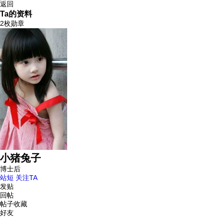
返回
Ta的资料
2枚勋章
小猪兔子
博士后
站短
关注TA
发贴
回帖
帖子收藏
好友