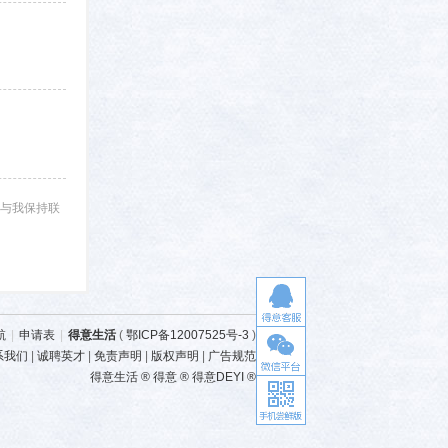
与我保持联
航
|
申请表
|
得意生活
(
鄂ICP备12007525号-3
)
系我们
|
诚聘英才
|
免责声明
|
版权声明
|
广告规范
得意生活 ® 得意 ® 得意DEYI ®