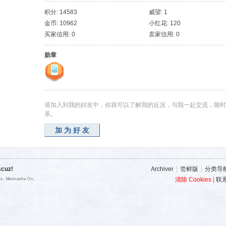
积分: 14583
威望: 1
金币: 10962
小红花: 120
买家信用: 0
卖家信用: 0
勋章
请加入到我的好友中，你就可以了解我的近况，与我一起交流，随时
系。
加为好友
scuz!
Archiver
|
尝鲜版
|
分类导
清除 Cookies
|
联
ies , Memcache On.