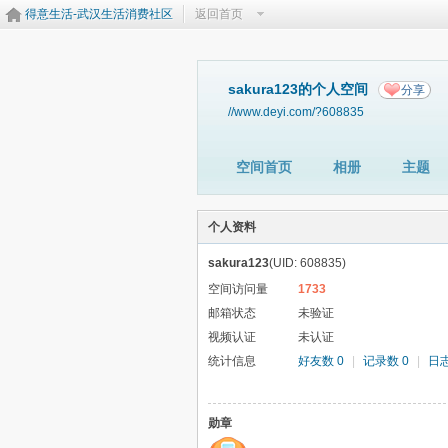
得意生活-武汉生活消费社区
返回首页
sakura123的个人空间
分享
//www.deyi.com/?608835
空间首页
相册
主题
个人资料
sakura123
(UID: 608835)
空间访问量
1733
邮箱状态
未验证
视频认证
未认证
统计信息
好友数 0
|
记录数 0
|
日志
勋章