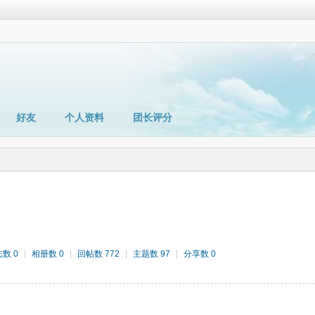
好友
个人资料
团长评分
数 0
|
相册数 0
|
回帖数 772
|
主题数 97
|
分享数 0