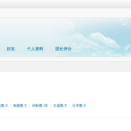
好友
个人资料
团长评分
数 0
|
相册数 0
|
回帖数 38
|
主题数 0
|
分享数 0