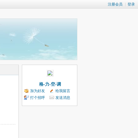
注册会员
|
登录
格-力-空-调
加为好友
给我留言
打个招呼
发送消息