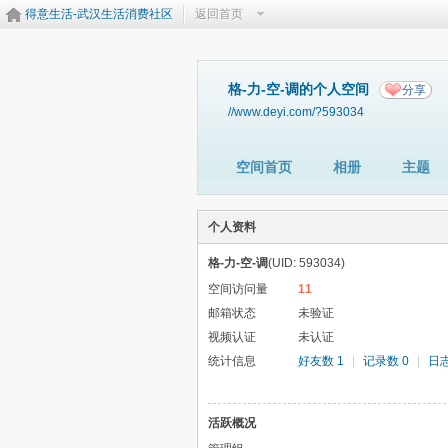
得意生活-武汉生活消费社区
返回首页
格-力-空-调的个人空间
分享
//www.deyi.com/?593034
空间首页
相册
主题
个人资料
格-力-空-调
(UID: 593034)
空间访问量
11
邮箱状态
未验证
视频认证
未认证
统计信息
好友数 1
|
记录数 0
|
日志
活跃概况