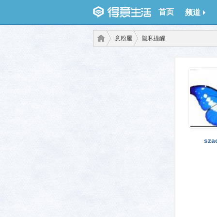
首页
频道
意粉屋
隐私提醒
得意
›
›
sza
生