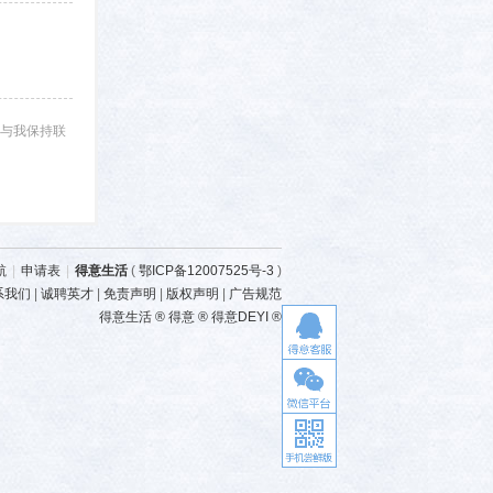
与我保持联
航
|
申请表
|
得意生活
(
鄂ICP备12007525号-3
)
系我们
|
诚聘英才
|
免责声明
|
版权声明
|
广告规范
得意生活 ® 得意 ® 得意DEYI ®