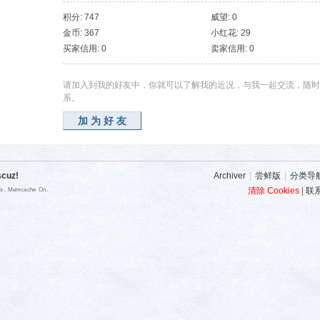
积分: 747
威望: 0
金币: 367
小红花: 29
买家信用: 0
卖家信用: 0
请加入到我的好友中，你就可以了解我的近况，与我一起交流，随时
系。
加为好友
scuz!
Archiver
|
尝鲜版
|
分类导
清除 Cookies
|
联
es , Memcache On.