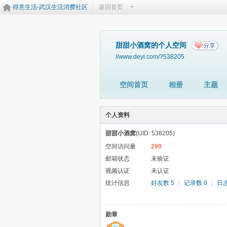
得意生活-武汉生活消费社区
返回首页
甜甜小酒窝的个人空间
分享
//www.deyi.com/?538205
空间首页
相册
主题
个人资料
甜甜小酒窝
(UID: 538205)
空间访问量
299
邮箱状态
未验证
视频认证
未认证
统计信息
好友数 5
|
记录数 0
|
日志
勋章