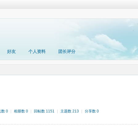
好友
个人资料
团长评分
数 0
|
相册数 0
|
回帖数 1151
|
主题数 213
|
分享数 0