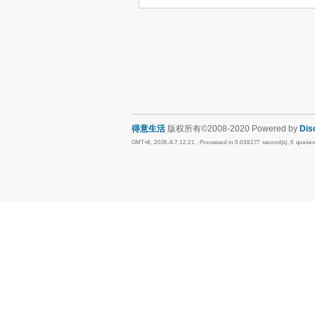
得意生活
版权所有©2008-2020 Powered by
Dis
GMT+8, 2026-8-7 12:21
, Processed in 0.038277 second(s), 6 querie