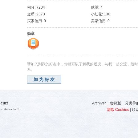
积分: 7204
威望: 7
金币: 2373
小红花: 130
买家信用: 0
卖家信用: 0
勋章
请加入到我的好友中，你就可以了解我的近况，与我一起交流，随时
系。
加为好友
scuz!
Archiver
|
尝鲜版
|
分类导
清除 Cookies
|
联
ies , Memcache On.