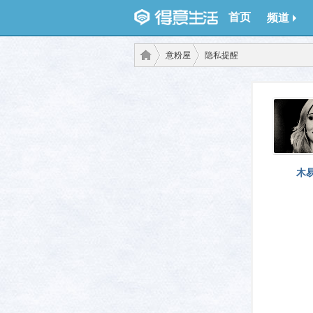
首页
频道
意粉屋
隐私提醒
得意
›
›
木
生