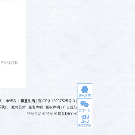
与我保持联
航
|
申请表
|
得意生活
(
鄂ICP备12007525号-3
)
系我们
|
诚聘英才
|
免责声明
|
版权声明
|
广告规范
得意生活 ® 得意 ® 得意DEYI ®