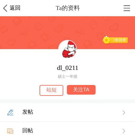
Ta的资料
返回
1枚勋章
dl_0211
硕士一年级
关注TA
站短
发帖
回帖