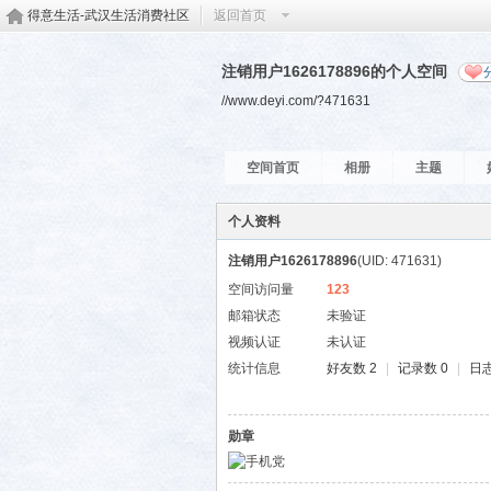
得意生活-武汉生活消费社区
返回首页
注销用户1626178896的个人空间
//www.deyi.com/?471631
空间首页
相册
主题
个人资料
注销用户1626178896
(UID: 471631)
空间访问量
123
邮箱状态
未验证
视频认证
未认证
统计信息
好友数 2
|
记录数 0
|
日志
勋章