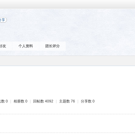
分享
好友
个人资料
团长评分
数 0
|
相册数 0
|
回帖数 4092
|
主题数 76
|
分享数 0