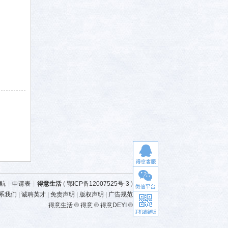
航
|
申请表
|
得意生活
(
鄂ICP备12007525号-3
)
系我们
|
诚聘英才
|
免责声明
|
版权声明
|
广告规范
得意生活 ® 得意 ® 得意DEYI ®