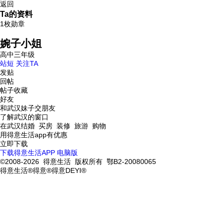
返回
Ta的资料
1枚勋章
婉子小姐
高中三年级
站短
关注TA
发贴
回帖
帖子收藏
好友
和武汉妹子交朋友
了解武汉的窗口
在武汉结婚 买房 装修 旅游 购物
用得意生活app有优惠
立即下载
下载得意生活APP
电脑版
©2008-2026 得意生活 版权所有 鄂B2-20080065
得意生活®得意®得意DEYI®