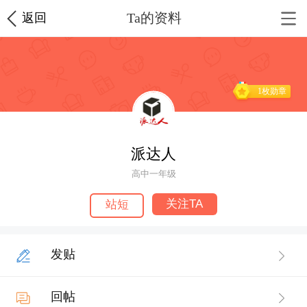
Ta的资料
返回
1枚勋章
派达人
高中一年级
关注TA
站短
发贴
回帖