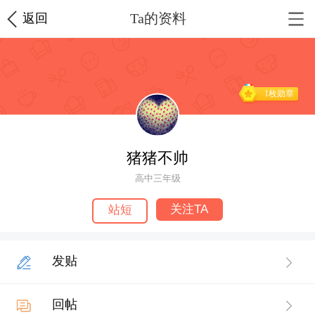
Ta的资料
返回
1枚勋章
猪猪不帅
高中三年级
关注TA
站短
发贴
回帖