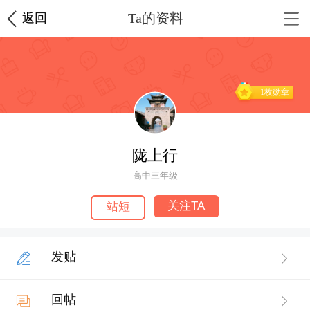
Ta的资料
返回
1枚勋章
陇上行
高中三年级
关注TA
站短
发贴
回帖