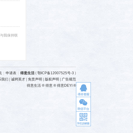
与我保持联
航
|
申请表
|
得意生活
(
鄂ICP备12007525号-3
)
系我们
|
诚聘英才
|
免责声明
|
版权声明
|
广告规范
得意生活 ® 得意 ® 得意DEYI ®