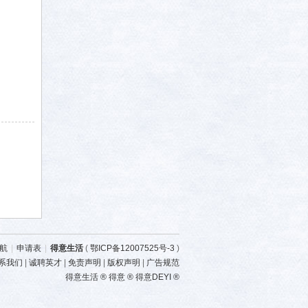
航
|
申请表
|
得意生活
(
鄂ICP备12007525号-3
)
系我们
|
诚聘英才
|
免责声明
|
版权声明
|
广告规范
得意生活 ® 得意 ® 得意DEYI ®