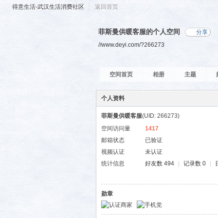
得意生活-武汉生活消费社区
返回首页
菲斯曼供暖客服的个人空间
分享
//www.deyi.com/?266273
空间首页
相册
主题
个人资料
菲斯曼供暖客服
(UID: 266273)
空间访问量
1417
邮箱状态
已验证
视频认证
未认证
统计信息
好友数 494
|
记录数 0
|
勋章