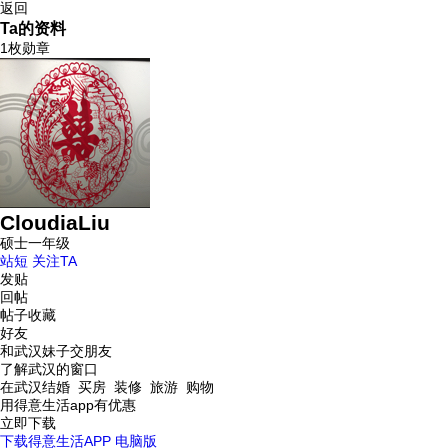
返回
Ta的资料
1枚勋章
CloudiaLiu
硕士一年级
站短
关注TA
发贴
回帖
帖子收藏
好友
和武汉妹子交朋友
了解武汉的窗口
在武汉结婚 买房 装修 旅游 购物
用得意生活app有优惠
立即下载
下载得意生活APP
电脑版