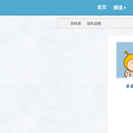
首页
频道
意粉屋
隐私提醒
得意
›
›
多
生