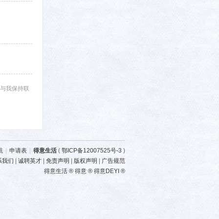
与我保持联
航
|
申请表
|
得意生活
(
鄂ICP备12007525号-3
)
系我们
|
诚聘英才
|
免责声明
|
版权声明
|
广告规范
得意生活 ® 得意 ® 得意DEYI ®