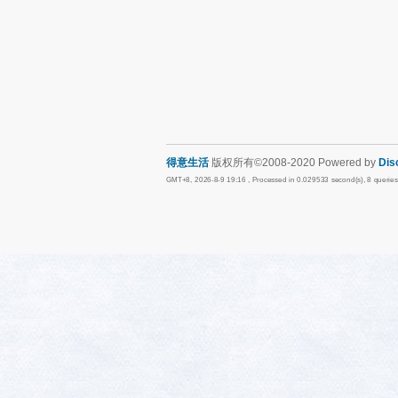
得意生活
版权所有©2008-2020 Powered by
Dis
GMT+8, 2026-8-9 19:16
, Processed in 0.029533 second(s), 8 querie