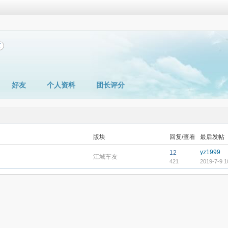
享
好友
个人资料
团长评分
版块
回复/查看
最后发帖
yz1999
12
江城车友
421
2019-7-9 1