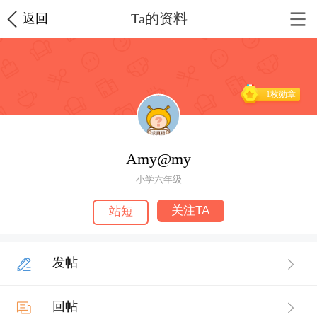
Ta的资料
返回
1枚勋章
Amy@my
小学六年级
关注TA
站短
发帖
回帖