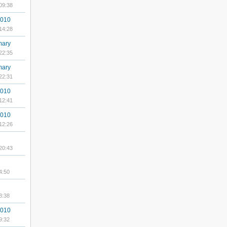
09:38
010
14:28
mary
22:35
mary
22:31
010
12:41
010
12:26
20:43
4:50
8:38
010
9:32