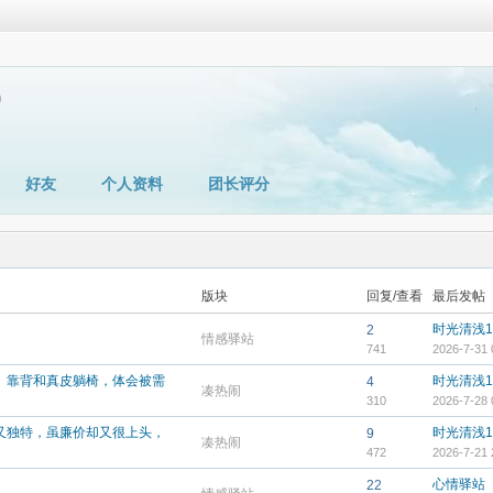
好友
个人资料
团长评分
版块
回复/查看
最后发帖
时光清浅1
2
情感驿站
741
2026-7-31 
、靠背和真皮躺椅，体会被需
时光清浅1
4
凑热闹
310
2026-7-28 
又独特，虽廉价却又很上头，
时光清浅1
9
凑热闹
472
2026-7-21 
心情驿站
22