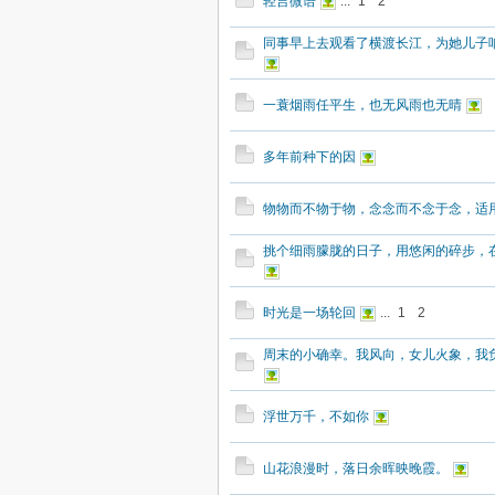
轻言微语
...
1
2
同事早上去观看了横渡长江，为她儿子
一蓑烟雨任平生，也无风雨也无晴
多年前种下的因
物物而不物于物，念念而不念于念，适
挑个细雨朦胧的日子，用悠闲的碎步，
时光是一场轮回
...
1
2
周末的小确幸。我风向，女儿火象，我
浮世万千，不如你
山花浪漫时，落日余晖映晚霞。