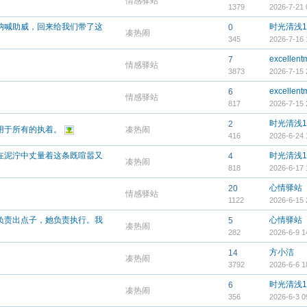
情感驿站
1379
2026-7-21 
呐喊助威，回来给我们带了这
时光清浅1
0
凑热闹
345
2026-7-16 
excellent
7
情感驿站
3873
2026-7-15 
excellent
6
情感驿站
817
2026-7-15 
时光清浅1
2
用于所有的执着。
凑热闹
416
2026-6-24 
在泥泞中丈量着这条既喧嚣又
时光清浅1
4
凑热闹
818
2026-6-17 
心情驿站
20
情感驿站
1122
2026-6-15 
负责出点子，她负责执行。我
心情驿站
5
凑热闹
282
2026-6-9 1
方小洁
14
凑热闹
3792
2026-6-6 1
时光清浅1
6
凑热闹
356
2026-6-3 0