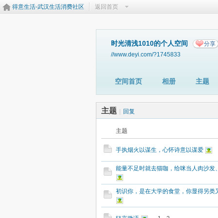
得意生活-武汉生活消费社区
返回首页
时光清浅1010的个人空间
分享
//www.deyi.com/?1745833
空间首页
相册
主题
主题
|
回复
主题
手执烟火以谋生，心怀诗意以谋爱
能量不足时就去猫咖，给咪当人肉沙发
初识你，是在大学的食堂，你显得另类