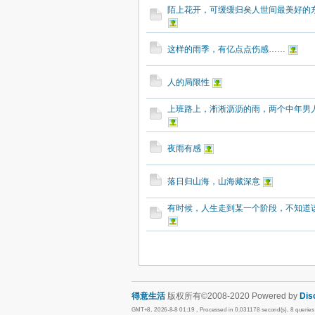
陌上花开，可缓缓归矣人世间最美好的
这样的雨季，有亿点点伤感……
人的局限性
上班路上，淅淅沥沥的雨，两个中年男
夜雨有感
落日归山海，山海藏深意
有时候，人生走到某一个阶段，不知道
得意生活
版权所有©2008-2020 Powered by
Dis
GMT+8, 2026-8-8 01:19
, Processed in 0.031178 second(s), 8 querie