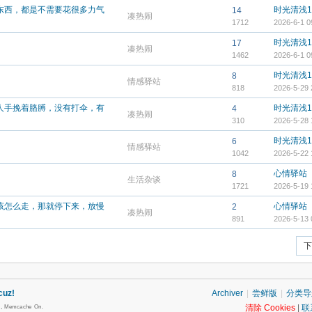
东西，都是不需要花很多力气
时光清浅1
14
凑热闹
1712
2026-6-1 0
时光清浅1
17
凑热闹
1462
2026-6-1 0
时光清浅1
8
情感驿站
818
2026-5-29 
人手挽着胳膊，没有打伞，有
时光清浅1
4
凑热闹
310
2026-5-28 
时光清浅1
6
情感驿站
1042
2026-5-22 
心情驿站
8
生活杂谈
1721
2026-5-19 
该怎么走，那就停下来，放慢
心情驿站
2
凑热闹
891
2026-5-13 
下
cuz!
Archiver
|
尝鲜版
|
分类导
清除 Cookies
|
联
s , Memcache On.