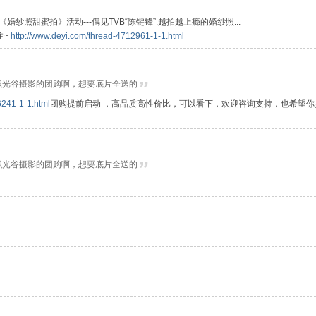
纱照甜蜜拍》活动---偶见TVB“陈键锋”.越拍越上瘾的婚纱照...
注~
http://www.deyi.com/thread-4712961-1-1.html
组织光谷摄影的团购啊，想要底片全送的
6241-1-1.html
团购提前启动 ，高品质高性价比，可以看下，欢迎咨询支持，也希望你
组织光谷摄影的团购啊，想要底片全送的