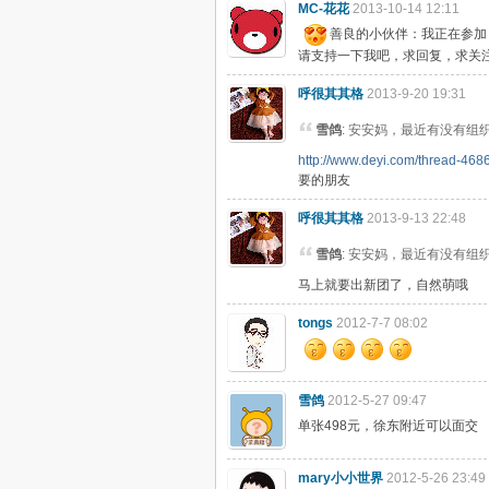
MC-花花
2013-10-14 12:11
善良的小伙伴：我正在参加《婚
请支持一下我吧，求回复，求关
呼很其其格
2013-9-20 19:31
雪鸽
: 安安妈，最近有没有
http://www.deyi.com/thread-468
要的朋友
呼很其其格
2013-9-13 22:48
雪鸽
: 安安妈，最近有没有
马上就要出新团了，自然萌哦
tongs
2012-7-7 08:02
雪鸽
2012-5-27 09:47
单张498元，徐东附近可以面交
mary小小世界
2012-5-26 23:49