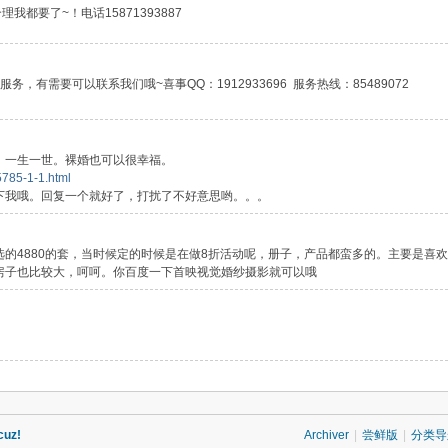
我都要了~！电话15871393887
，有需要可以联系我们哦~喜事QQ：1912933696 服务热线：85489072
，一生一世。裸婚也可以很幸福。
5785-1-1.html
下我哦。回复一个就好了，打扰了不好意思哟。。。
的4880的套，当时候定的时候是在做8折活动呢，册子，产品都蛮多的。主要是喜
房子也比较大，呵呵。你百度一下首映视觉婚纱摄影就可以哦
cuz!
Archiver
|
尝鲜版
|
分类导