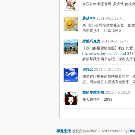
欢乐谷年卡还有吗 多少钱 价格合理
蘑菇MM
2011-8-21 12:46
亲~我们公司提供婚礼策划一条龙服务
与帮喜携手，让幸福长久！
蜜桃巧克力
2011-8-20 22:47
【我们的最甜情侣照】我们的爱
http://www.deyi.com/thread-347
麻烦帮我个回个贴吧，谢谢支持
许姚恋
2011-5-10 11:09
我是在阿星开的首映视觉拍的，选
摄，因为老公非要选高点套系，
越简单越幸福
2011-5-5 10:13
在天籁拍的，2999
得意生活
版权所有©2008-2020 Powered by
Dis