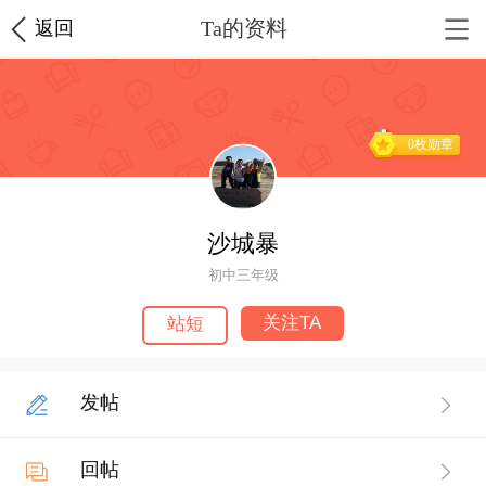
Ta的资料
返回
0枚勋章
沙城暴
初中三年级
关注TA
站短
发帖
回帖