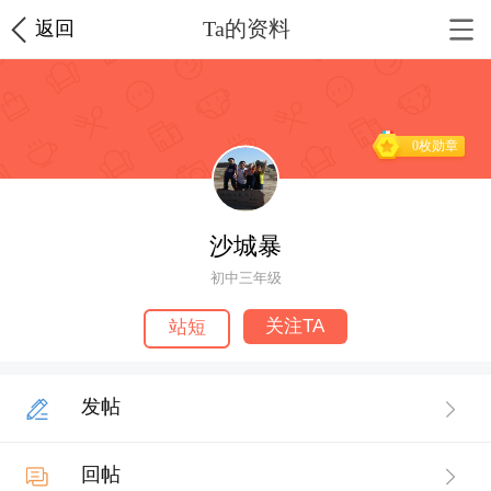
Ta的资料
返回
0枚勋章
沙城暴
初中三年级
关注TA
站短
发帖
回帖