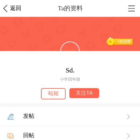
Ta的资料
返回
1枚勋章
Sd.
小学四年级
关注TA
站短
发帖
回帖