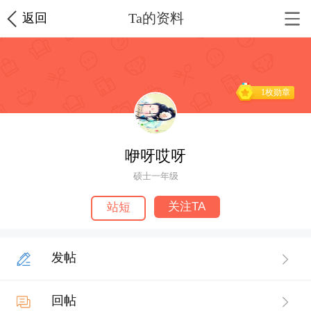
Ta的资料
返回
1枚勋章
咿呀哎呀
硕士一年级
关注TA
站短
发帖
回帖