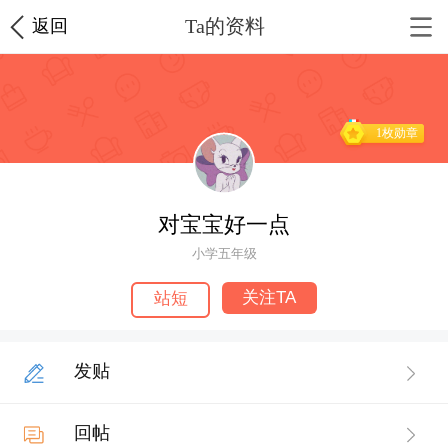
Ta的资料
返回
1枚勋章
对宝宝好一点
小学五年级
关注TA
站短
发贴
回帖