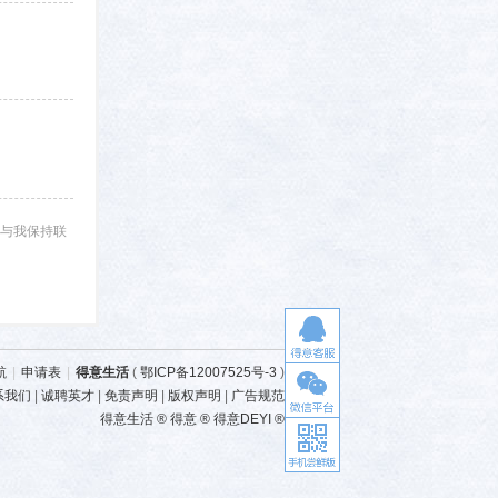
与我保持联
航
|
申请表
|
得意生活
(
鄂ICP备12007525号-3
)
系我们
|
诚聘英才
|
免责声明
|
版权声明
|
广告规范
得意生活 ® 得意 ® 得意DEYI ®