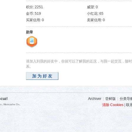
积分: 2251
威望: 0
金币: 519
小红花: 65
买家信用: 0
卖家信用: 0
勋章
请加入到我的好友中，你就可以了解我的近况，与我一起交流，随时
系。
加为好友
scuz!
Archiver
|
尝鲜版
|
分类导
清除 Cookies
|
联
ies , Memcache On.