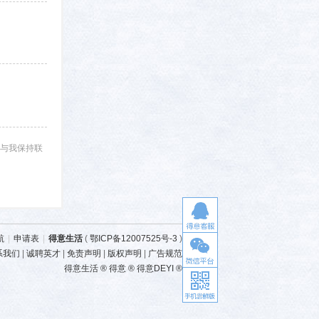
与我保持联
航
|
申请表
|
得意生活
(
鄂ICP备12007525号-3
)
系我们
|
诚聘英才
|
免责声明
|
版权声明
|
广告规范
得意生活 ® 得意 ® 得意DEYI ®