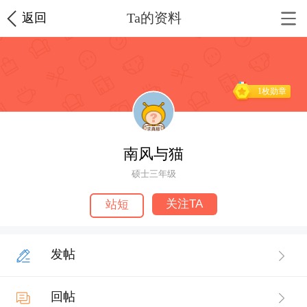
Ta的资料
返回
1枚勋章
南风与猫
硕士三年级
关注TA
站短
发帖
回帖