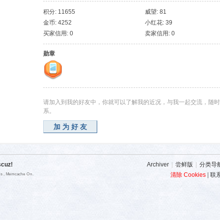
积分: 11655
威望: 81
金币: 4252
小红花: 39
买家信用: 0
卖家信用: 0
勋章
请加入到我的好友中，你就可以了解我的近况，与我一起交流，随时
系。
加为好友
scuz!
Archiver
|
尝鲜版
|
分类导
清除 Cookies
|
联
ies , Memcache On.