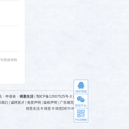
与我保持联
航
|
申请表
|
得意生活
(
鄂ICP备12007525号-3
)
系我们
|
诚聘英才
|
免责声明
|
版权声明
|
广告规范
得意生活 ® 得意 ® 得意DEYI ®