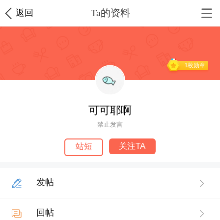
Ta的资料
返回
1枚勋章
可可耶啊
禁止发言
关注TA
站短
发帖
回帖