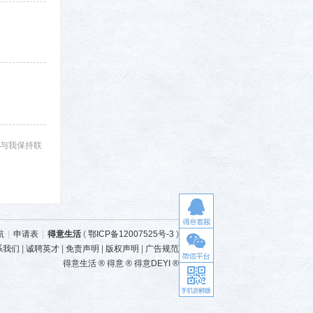
与我保持联
航
|
申请表
|
得意生活
(
鄂ICP备12007525号-3
)
系我们
|
诚聘英才
|
免责声明
|
版权声明
|
广告规范
得意生活 ® 得意 ® 得意DEYI ®