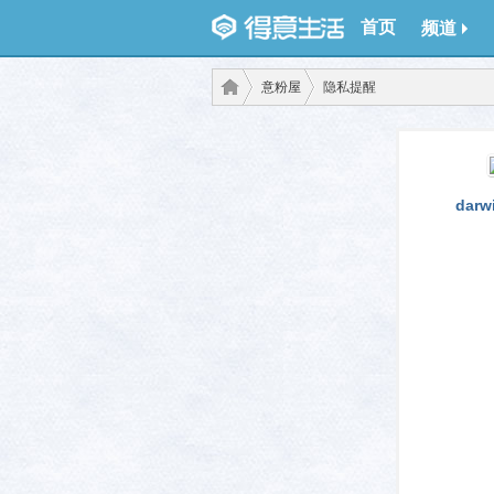
首页
频道
意粉屋
隐私提醒
得意
›
›
darw
生