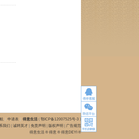
航
|
申请表
|
得意生活
(
鄂ICP备12007525号-3
)
系我们
|
诚聘英才
|
免责声明
|
版权声明
|
广告规范
得意生活 ® 得意 ® 得意DEYI ®