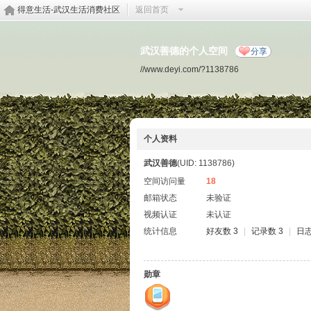
得意生活-武汉生活消费社区
返回首页
武汉善德的个人空间
分享
//www.deyi.com/?1138786
个人资料
武汉善德
(UID: 1138786)
空间访问量
18
邮箱状态
未验证
视频认证
未认证
统计信息
好友数 3
|
记录数 3
|
日志
勋章