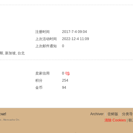
注册时间
2017-7-4 09:04
上次活动时间
2022-12-4 11:09
上次邮件通知
0
 帕斯, 新加坡, 台北
卖家信用
0
积分
254
金币
94
cuz!
Archiver
|
尝鲜版
|
分类导
清除 Cookies
|
联
es , Memcache On.