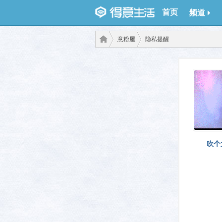
首页
频道
意粉屋
隐私提醒
得意
›
›
吹个
生