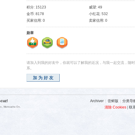
积分: 15123
威望: 49
金币: 8178
小红花: 532
买家信用: 0
卖家信用: 0
勋章
请加入到我的好友中，你就可以了解我的近况，与我一起交流，随时
系。
加为好友
scuz!
Archiver
|
尝鲜版
|
分类导
清除 Cookies
|
联
ies , Memcache On.