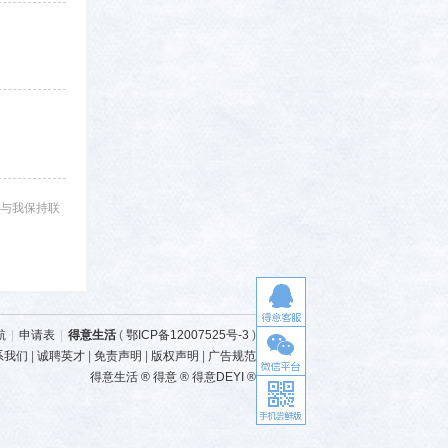
与我保持联
航
|
申请表
|
得意生活
(
鄂ICP备12007525号-3
)
系我们
|
诚聘英才
|
免责声明
|
版权声明
|
广告规范
得意生活 ® 得意 ® 得意DEYI ®