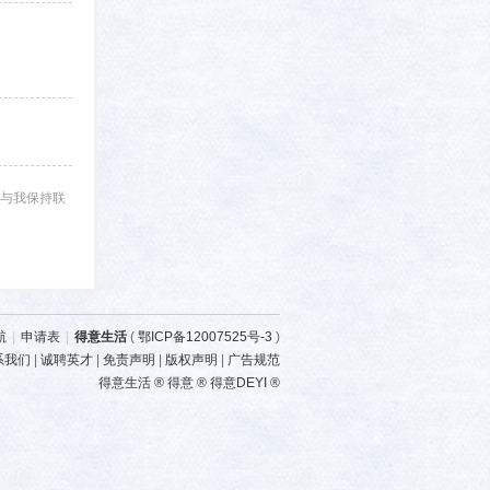
与我保持联
航
|
申请表
|
得意生活
(
鄂ICP备12007525号-3
)
系我们
|
诚聘英才
|
免责声明
|
版权声明
|
广告规范
得意生活 ® 得意 ® 得意DEYI ®