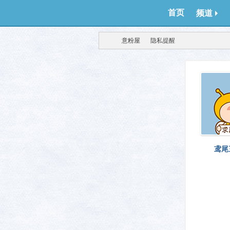
首页
频道
意粉屋
隐私提醒
得意
›
›
鸢尾
生