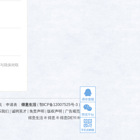
与我保持联
航
|
申请表
|
得意生活
(
鄂ICP备12007525号-3
)
系我们
|
诚聘英才
|
免责声明
|
版权声明
|
广告规范
得意生活 ® 得意 ® 得意DEYI ®