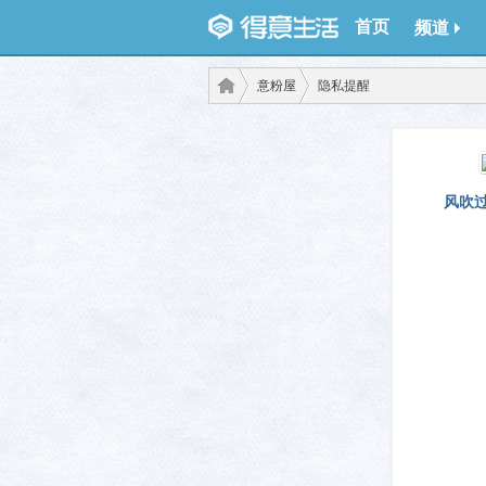
首页
频道
意粉屋
隐私提醒
得意
›
›
风吹过
生