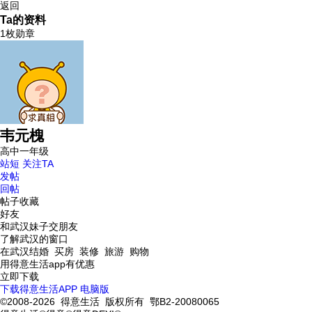
返回
Ta的资料
1枚勋章
韦元槐
高中一年级
站短
关注TA
发帖
回帖
帖子收藏
好友
和武汉妹子交朋友
了解武汉的窗口
在武汉结婚 买房 装修 旅游 购物
用得意生活app有优惠
立即下载
下载得意生活APP
电脑版
©2008-2026 得意生活 版权所有 鄂B2-20080065