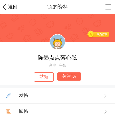
Ta的资料
返回
1枚勋章
陈墨点点落心弦
高中二年级
关注TA
站短
发帖
回帖