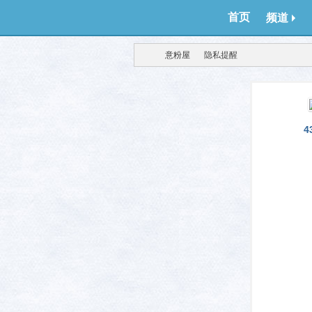
首页
频道
意粉屋
隐私提醒
得意
›
›
4
生