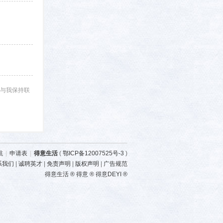
与我保持联
航
|
申请表
|
得意生活
(
鄂ICP备12007525号-3
)
系我们
|
诚聘英才
|
免责声明
|
版权声明
|
广告规范
得意生活 ® 得意 ® 得意DEYI ®