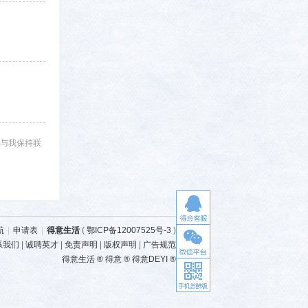
与我保持联
航
|
申请表
|
得意生活
(
鄂ICP备12007525号-3
)
系我们
|
诚聘英才
|
免责声明
|
版权声明
|
广告规范
得意生活 ® 得意 ® 得意DEYI ®