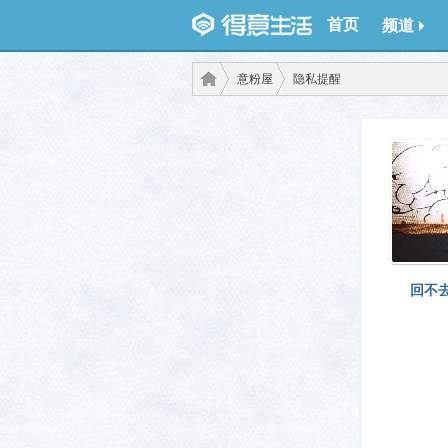
首页
频道
意粉屋
隐私提醒
得意
›
›
回不
生