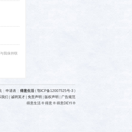
与我保持联
航
|
申请表
|
得意生活
(
鄂ICP备12007525号-3
)
系我们
|
诚聘英才
|
免责声明
|
版权声明
|
广告规范
得意生活 ® 得意 ® 得意DEYI ®