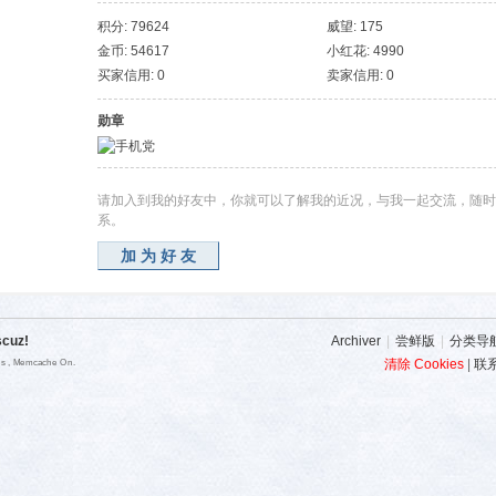
积分: 79624
威望: 175
金币: 54617
小红花: 4990
买家信用: 0
卖家信用: 0
勋章
请加入到我的好友中，你就可以了解我的近况，与我一起交流，随时
系。
加为好友
scuz!
Archiver
|
尝鲜版
|
分类导
清除 Cookies
|
联
ies , Memcache On.