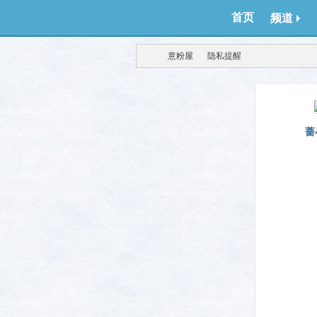
首页
频道
意粉屋
隐私提醒
得意
›
›
蔷
生