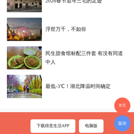
2026春节追寻三毛的足迹
【活动组织】：
武汉
中国 国旅
浮世万千，不如你
民生甜食馆标配三件套 有没有同道
中人
最低-3℃！湖北降温时间确定
首页
版块
下载得意生活APP
电脑版