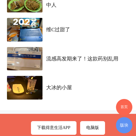
中人
选择专转本
培训班
应尽量选择大的连锁机构，大机
构资质好，在各方面投入的精力多。因为大的专转
维C过甜了
本机构有信誉，不糊弄学生。
江苏
瀚宣博大专转本
培训学校所有校区欢迎大家试听，先试听后报名！
学生和家长在选择专转本
培训班
时，别贪图便宜，
流感高发期来了！这款药别乱用
所谓一分钱一分货，名气大的专转本
培训班
机构在
价格上可能看上去贵些，但可以肯定，无论是信誉
还是教学资质都是有保证的。
大冰的小屋
江苏
瀚宣博大专转本培训学校
专业
辅导五年制专转
首页
本16年，辅导
英语
和所有主考院校
专业
课，帮助众
多五年制高职生圆梦全日制本科，汇集众多拥有转
版块
下载得意生活APP
电脑版
本辅导经验的名师，各大本科院校考取政略，机构