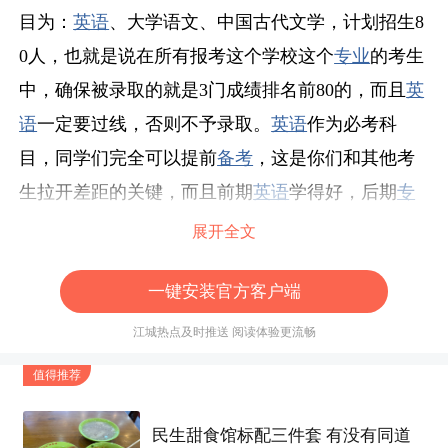
目为：
英语
、大学语文、中国古代文学，计划招生8
0人，也就是说在所有报考这个学校这个
专业
的考生
中，确保被录取的就是3门成绩排名前80的，而且
英
语
一定要过线，否则不予录取。
英语
作为必考科
目，同学们完全可以提前
备考
，这是你们和其他考
生拉开差距的关键，而且前期
英语
学得好，后期
专
业
课才能有更多的时间去学习。
专业
课根据具体学
展开全文
校的要求
备考
，只要不是
专业
性很强的科目，同学
一键安装官方客户端
们的水平基本差不多，也就靠
英语
拉总分了。对于
基础薄弱或者需要针对性
备考
的同学，辅导班会是
江城热点及时推送 阅读体验更流畅
不错的选择，一方面是师资，
备考
资料的针对性，
值得推荐
另一方面课时多，辅导效果好，通过率更能得到保
障！
民生甜食馆标配三件套 有没有同道