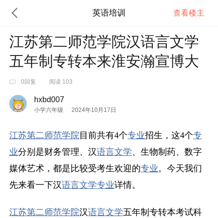
英语培训
查看楼主
江苏第二师范学院汉语言文学
五年制专转本来淮安瀚宣博大
0回复
阅读 103
hxbd007
小学六年级
2024年10月17日
江苏
第二师范学院
目前共有4个
专业
招生，这4个
专
业
分别是财务管理、汉
语言文学
、生物制药、数字
媒体艺术，都是比较受考生欢迎的
专业
。今天我们
先来看一下汉
语言文学
专业
详情。
江苏
第二师范学院
汉
语言文学
五年制专转本考试科