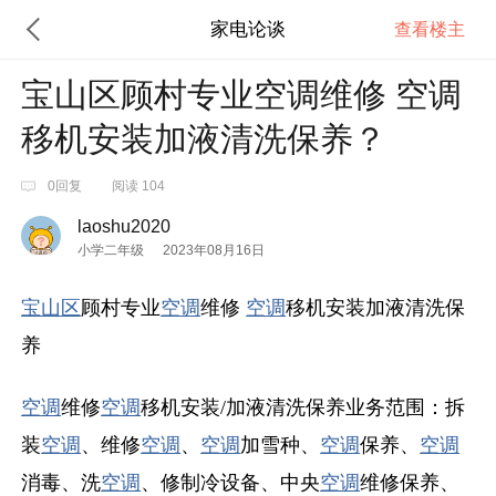
家电论谈
查看楼主
宝山区顾村专业空调维修 空调
移机安装加液清洗保养？
0回复
阅读 104
laoshu2020
小学二年级
2023年08月16日
宝山区
顾村专业
空调
维修
空调
移机安装加液清洗保
养
空调
维修
空调
移机安装/加液清洗保养业务范围：拆
装
空调
、维修
空调
、
空调
加雪种、
空调
保养、
空调
消毒、洗
空调
、修制冷设备、中央
空调
维修保养、