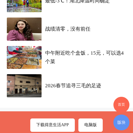
最低-3℃！湖北降温时间确定
全意打造公司的品牌。
应急报修电话13370281691
战绩清零，没有前任
公司热线；02136515796
中午附近吃个盒饭，15元，可以选4
24小时热线；13916914351
个菜
专业承接：
空调
移机、
空调
加氟、
空调
保养、
空调
清洗、一条龙服务的专业化服务
2026春节追寻三毛的足迹
标签
首页
版块
下载得意生活APP
电脑版