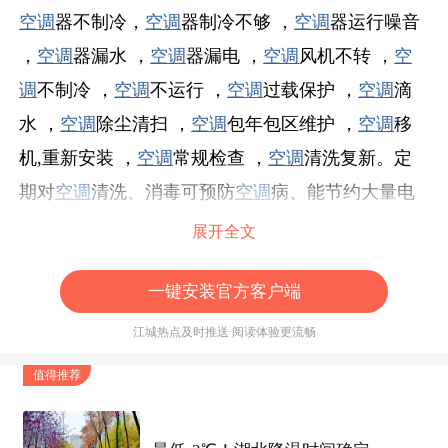
空调
器不制冷，
空调
器制冷不够 ，
空调
器运行噪音
，
空调
器漏水 ，
空调
器漏电 ，
空调
风机不转 ，
空
调
不制冷 ，
空调
不运行 ，
空调
过载保护 ，
空调
滴
水 ，
空调
除尘清扫 ，
空调
包年包区维护 ，
空调
移
机,重新安装 ，
空调
常规检查 ，
空调
清洗复新。定
期对
空调
清洗、消毒可预防
空调
病、能节约大量电
费、降低电耗、延长
空调
使用寿命。 服务品牌：创
展开全文
华、爱特、
古桥
、飞歌、奥力、东意、东芝、索
一键安装官方客户端
尼、富士通、春兰、美的、华宝、科龙、
奥克斯
、
格兰仕、新科、海尔、长虹、TCL、LG、约克、松
江城热点及时推送 阅读体验更流畅
下、日立、三洋、
特灵
、麦克维尔、三菱。我们坚
值得推荐
持科学严格管理，秉承“以质量求生存，以服务求信
誉，以管理求效益，以客户为首位的服务宗旨”全心