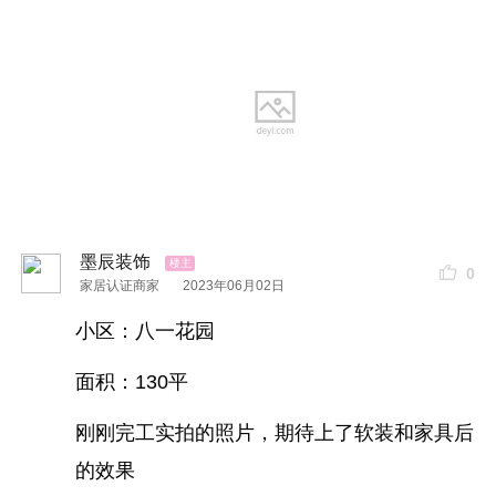
3.专属维修配置
4.来电20分钟反馈机制
5.保证24小时内上门服务
6.
武汉
统一客服热线
墨辰装饰
0
家居认证商家
2023年06月02日
小区：八一花园
面积：130平
刚刚完工实拍的照片，期待上了软装和家具后
的效果