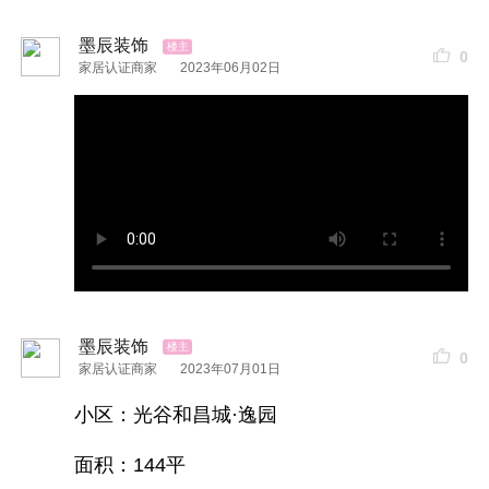
墨辰合作
品牌
墨辰装饰
0
家居认证商家
2023年06月02日
墨辰产品展示
墨辰装饰
0
家居认证商家
2023年07月01日
小区：光谷和昌城·逸园
面积：144平