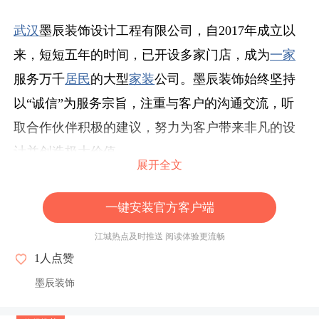
武汉
墨辰装饰设计工程有限公司，自2017年成立以
来，短短五年的时间，已开设多家门店，成为
一家
服务万千
居民
的大型
家装
公司。墨辰装饰始终坚持
以“诚信”为服务宗旨，注重与客户的沟通交流，听
取合作伙伴积极的建议，努力为客户带来非凡的设
计并创造极大价值。
展开全文
历年来，墨辰装饰一直秉承
“以服务赢口碑，以口碑
一键安装官方客户端
铸
品牌
”
的经营理念，本着“设计源于生活，细节成
江城热点及时推送 阅读体验更流畅
就品质”的核心思想，凭借专业的
团队
，使精良的装
1
人点赞
修技艺走进千家万户，让每一个
武汉
居民
都能实现
墨辰装饰
家装
无忧，过上有品质的居家生活。