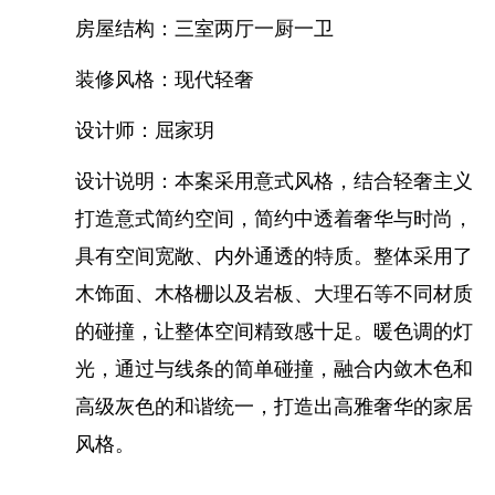
5.保价协议承诺
---协议期内人工材料均不涨
房屋结构：三室两厅一厨一卫
装修风格：现代轻奢
王牌设计
团队
设计师：屈家玥
设计说明：本案采用意式风格，结合轻奢主义
打造意式简约空间，简约中透着奢华与时尚，
具有空间宽敞、内外通透的特质。整体采用了
木饰面、木格栅以及岩板、大理石等不同材质
的碰撞，让整体空间精致感十足。暖色调的灯
光，通过与线条的简单碰撞，融合内敛木色和
金牌施工
团队
高级灰色的和谐统一，打造出高雅奢华的家居
风格。