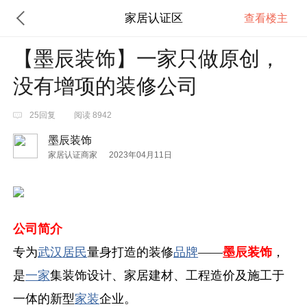
家居认证区
查看楼主
【墨辰装饰】一家只做原创，
没有增项的装修公司
25回复
阅读 8942
墨辰装饰
家居认证商家
2023年04月11日
公司简介
专为
武汉
居民
量身打造的装修
品牌
——
墨辰装饰
，
是
一家
集装饰设计、家居建材、工程造价及施工于
一体的新型
家装
企业。