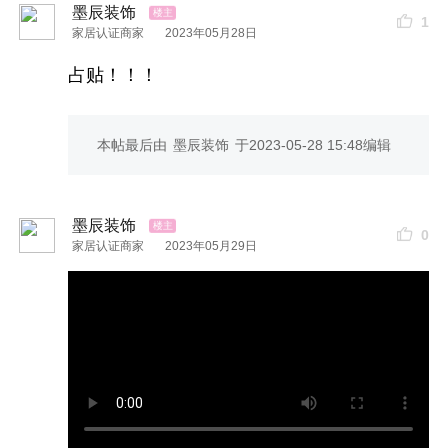
墨辰装饰
1.工地管家制度
1
家居认证商家
2023年05月28日
为每位业主高薪聘请监理，工地监管更强
占贴！！！
2.工地微信群
本帖最后由
墨辰装饰
于
2023-05-28 15:48
编辑
建立专门的施工群，提供专属服务，实时沟通更方
便
墨辰装饰
0
家居认证商家
2023年05月29日
3.工地每日播报
每天工地施工进展早晚汇报，有图有视频更安心
4.各个节点重要汇报
水电泥木瓦油对应的施工材料，一进场就拍照交