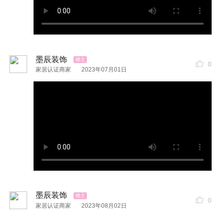
墨辰装饰
0
家居认证商家
2023年07月01日
想咨询装修，免费验房量房报价，
可以加小编微信：13437151105
本帖最后由
墨辰装饰
于
2024-02-19 15:59
编辑
墨辰装饰
标签
#武汉装修
#装修公司
武汉装饰
0
家居认证商家
2023年08月02日
装饰公司
装修设计