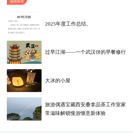
值得推荐
公司经营面积：
4000平
品牌
创始时间：
2017年
2025年度工作总结。
正式员工：
120名
过早江湖——一个武汉伢的早餐修行
累计服务家庭：
10000户
施工
团队
：
70支
大冰的小屋
设计师：
90名
旅游偶遇宝藏西安桑拿品茶工作室家
常滋味解锁慢游惬意新体验