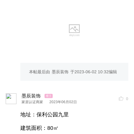
本帖最后由
墨辰装饰
于
2023-06-02 10:32
编辑
1.0
增项
承诺
---施工严格按照合同没有
增项
2.终身售后承诺
---水电隐蔽工程享受终身质保
墨辰装饰
0
家居认证商家
2023年06月02日
3.正品保证承诺
-
--所有材料均为一线环保
品牌
地址：保利公园九里
4.绿色环保
家装
承诺
---材料达到国家环保法律法规
建筑面积：80㎡