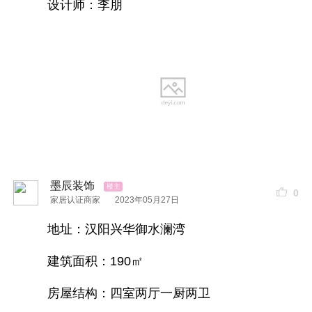
设计师：李朋
客户掌握主动权，更踏实放心
2.装修预算更严谨
防止装修公司恶意
增项
漏项
3.装修质量过硬
能有效防止装修公司偷工减料
墨辰装饰
0
家居认证商家
2023年05月27日
4.阶段性更强
地址：汉阳兴华御水澜湾
每个阶段验收通过，才支付下一阶段款项
建筑面积：190㎡
5.装修服务更主动认真
房屋结构：四室两厅一厨两卫