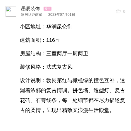
墨辰装饰
0
家居认证商家
2023年07月01日
小区地址：华润昆仑御
建筑面积：116㎡
房屋结构：三室两厅一厨两卫
装修风格：法式复古风
设计说明：勃艮第红与橄榄绿的撞色互补，透
漏着浓郁的复古情调。拼色墙、造型灯、复古
花砖、石膏线条，每一处细节都在尽力描述复
墨辰
工艺
展示
古的柔情，呈现出精致又浪漫生活殿堂。
砌墙
工艺