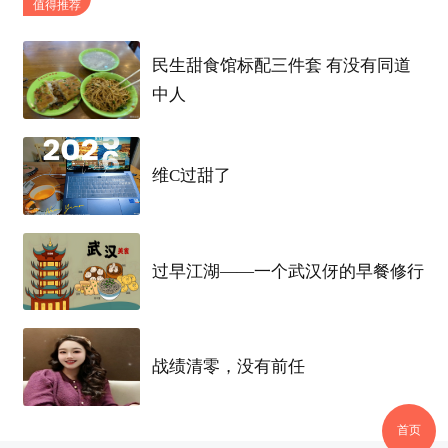
悉数参加，高薪好职位，快点来投！
值得推荐
民生甜食馆标配三件套 有没有同道
中人
除此之外，拉勾网携手
得意生活
还准备了重磅
维C过甜了
线下活动——
【Java攻城狮
沙龙
】
，来自4家
互联网
公司的技术大咖，与大家面对面分享Z专业的Java知
识。
过早江湖——一个武汉伢的早餐修行
Java盛宴，千载难逢！
8月26日13：00
，就在
光
谷创意
产业园
梦想家咖啡馆
！
战绩清零，没有前任
抢好职位，报名参加Java
沙龙
，猛戳这里
首页