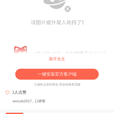
8月21日-27日，拉勾网携手
得意生活
展开全文
联合
武汉
互联网
巨头
，掀起一场线上招聘风暴
一键安装官方客户端
【遇见
武汉
独角兽】
江城热点及时推送 阅读体验更流畅
2
人点赞
得意生活
、斗鱼直播、卷皮网、宁美国度、盛
wmczb2017
口碑客
天网络、良品铺子
等24家
武汉
响当当的
互联网
企业