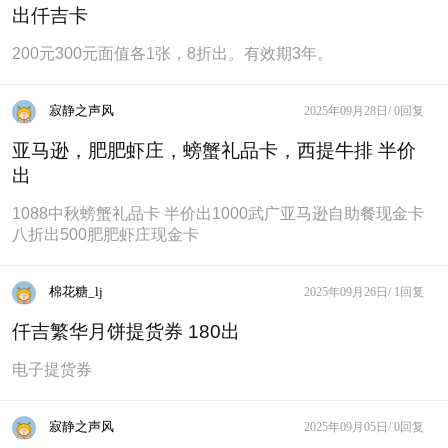
出仟吉卡
200元300元面值各1张，8折出。有效期3年。
寂静之声风
2025年09月28日/
0回复
亚马逊，肥肥虾庄，螃蟹礼品卡，西提牛排 半价
出
1088中秋螃蟹礼品卡 半价出1000武广亚马逊自助餐现金卡
八折出500肥肥虾庄现金卡
棉花糖_lj
2025年09月26日/
1回复
仟吉繁华月饼提货券 180出
电子提货券
寂静之声风
2025年09月05日/
0回复