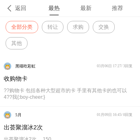
返回
最热
最新
推荐
全部分类
转让
求购
交换
其他
黑喵吃彩虹
03月06日 17:27/
3回复
收购物卡
??购物卡 包括各种大型超市的卡 手里有其他卡的也可以
4??我{:boy-cheer:}
5月
01月09日 16:45/
0回复
出荟聚溜冰2次
出荟聚溜冰2次 ，150